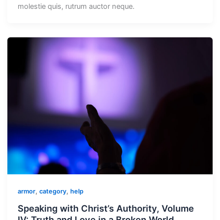
molestie quis, rutrum auctor neque.
,
,
armor
category
help
Speaking with Christ’s Authority, Volume
IV: Truth and Love in a Broken World