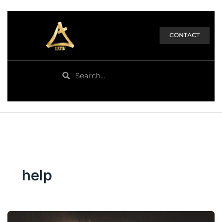
CONTACT
Search
Search
help