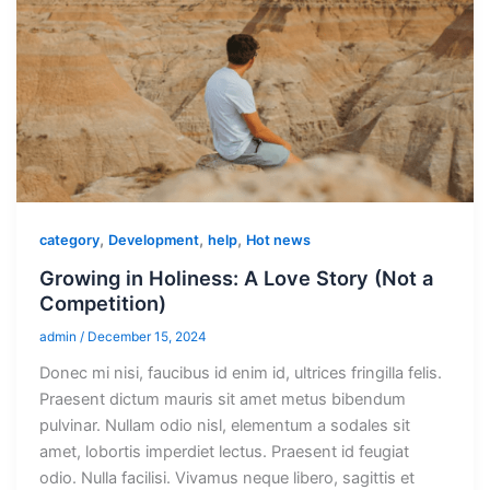
,
,
,
category
Development
help
Hot news
Growing in Holiness: A Love Story (Not a
Competition)
admin
/
December 15, 2024
Donec mi nisi, faucibus id enim id, ultrices fringilla felis.
Praesent dictum mauris sit amet metus bibendum
pulvinar. Nullam odio nisl, elementum a sodales sit
amet, lobortis imperdiet lectus. Praesent id feugiat
odio. Nulla facilisi. Vivamus neque libero, sagittis et